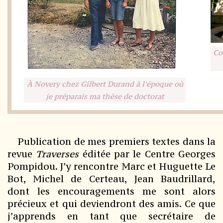
Co
À Novery chez Gilbert Durand à l’époque où
je préparais ma thèse de doctorat
Publication de mes premiers textes dans la
revue
Traverses
éditée par le Centre Georges
Pompidou. J’y rencontre Marc et Huguette Le
Bot, Michel de Certeau, Jean Baudrillard,
dont les encouragements me sont alors
précieux et qui deviendront des amis. Ce que
j’apprends en tant que secrétaire de