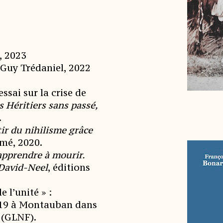
, 2023
 Guy Trédaniel, 2022
ssai sur la crise de
s Héritiers sans passé,
.
ir du nihilisme grâce
imé, 2020.
 apprendre à mourir.
 David-Neel
, éditions
 l’unité » :
019 à Montauban dans
 (GLNF).