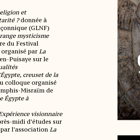
eligion et
tarité ?
donnée à
maçonnique (GLNF)
trange mysticisme
re du Festival
s organisé par
La
en-Puisaye sur le
ualités
’Égypte, creuset de la
u colloque organisé
emphis-Misraïm de
e Égypte à
Expérience visionnaire
près-midi d’études sur
 par l’association
La