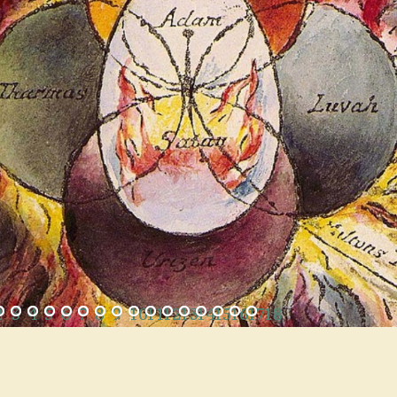
2
3
4
5
6
7
8
9
10
11
12
13
14
15
16
17
18