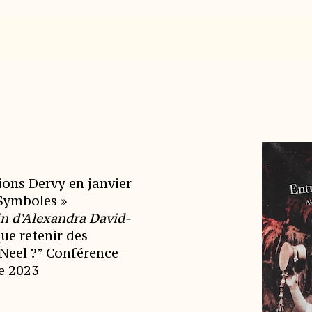
ions Dervy en janvier
 Symboles »
in d’Alexandra David-
que retenir des
Neel ?” Conférence
re 2023